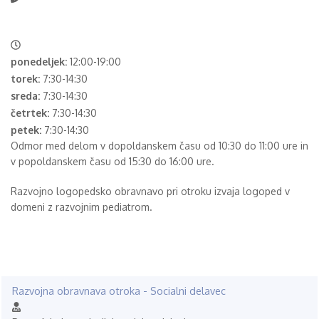
ponedeljek:
12:00-19:00
torek:
7:30-14:30
sreda:
7:30-14:30
četrtek:
7:30-14:30
petek:
7:30-14:30
Odmor med delom v dopoldanskem času od 10:30 do 11:00 ure in
v popoldanskem času od 15:30 do 16:00 ure.
Razvojno logopedsko obravnavo pri otroku izvaja logoped v
domeni z razvojnim pediatrom.
Razvojna obravnava otroka - Socialni delavec