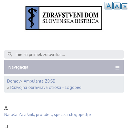
Išči
Navigacija
Domov
Ambulante ZDSB
Breadcrumb
Razvojna obravnava otroka - Logoped
Nataša Završnik, prof.def., spec.klin.logopedije