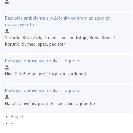
Razvojna ambulanta z vključenim centrom za zgodnjo
obravnavo otrok
Veronika Kropivšek, dr.med., spec.pediatrije, Breda Kodelič
Korunič, dr. med. spec. pediater
Razvojna obravnava otroka - Logoped
Nina Petrič, mag. prof. logop. in surdoped.
Razvojna obravnava otroka - Logoped
Nataša Završnik, prof.def., spec.klin.logopedije
Page 1
Pagination
Naslednja
››
stran