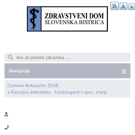
Išči
Navigacija
Domov
Ambulante ZDSB
Breadcrumb
Razvojna ambulanta - Fizioterapevt s spec. znanji