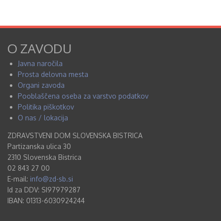
O ZAVODU
Javna naročila
Prosta delovna mesta
Organi zavoda
Pooblaščena oseba za varstvo podatkov
Politika piškotkov
O nas / lokacija
ZDRAVSTVENI DOM SLOVENSKA BISTRICA
Partizanska ulica 30
2310 Slovenska Bistrica
02 843 27 00
E-mail:
info@zd-sb.si
Id za DDV: SI97979287
IBAN: 01313-6030924244