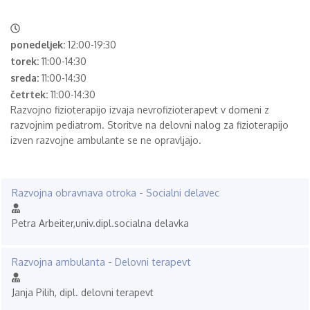
ponedeljek:
12:00-19:30
torek:
11:00-14:30
sreda:
11:00-14:30
četrtek:
11:00-14:30
Razvojno fizioterapijo izvaja nevrofizioterapevt v domeni z
razvojnim pediatrom. Storitve na delovni nalog za fizioterapijo
izven razvojne ambulante se ne opravljajo.
Razvojna obravnava otroka - Socialni delavec
Petra Arbeiter,univ.dipl.socialna delavka
Razvojna ambulanta - Delovni terapevt
Janja Pilih, dipl. delovni terapevt