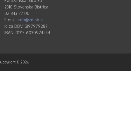
Partizanska ulica 30
2310 Slovenska Bistrica
02 843 27 00
E-mail:
info@zd-sb.si
Id za DDV: SI97979287
IBAN: 01313-6030924244
Copyright © 2026