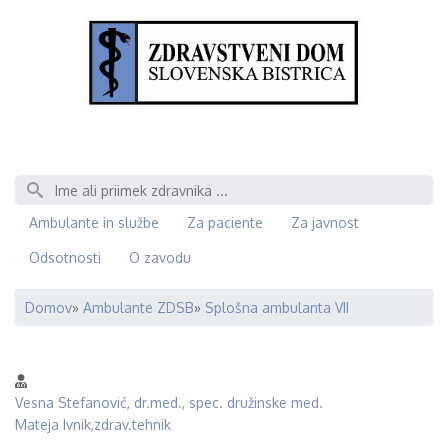
Išči
Ambulante in službe
Za paciente
Za javnost
Odsotnosti
O zavodu
Domov
Ambulante ZDSB
Splošna ambulanta VII
Breadcrumb
Vesna Stefanović, dr.med., spec. družinske med.
Mateja Ivnik,zdrav.tehnik