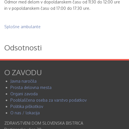
Odmor med delom v dopoldanskem času od 11:30 do 12:00 ure
in v popoldanskem času od 17:00 do 17:30 ure.
Splošne ambulante
Odsotnosti
O ZAVODU
Javna naročila
Prosta delovna mesta
Organi zavoda
Pooblaščena oseba za varstvo podatkov
Politika piškotkov
O nas / lokacija
ZDRAVSTVENI DOM SLOVENSKA BISTRICA