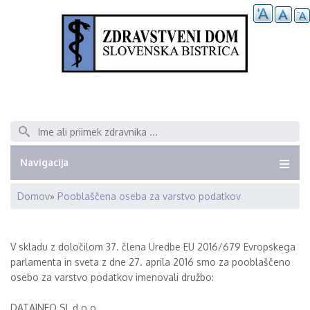
Išči
Navigacija
Domov
Pooblaščena oseba za varstvo podatkov
Breadcrumb
V skladu z določilom 37. člena Uredbe EU 2016/679 Evropskega
parlamenta in sveta z dne 27. aprila 2016 smo za pooblaščeno
osebo za varstvo podatkov imenovali družbo:
DATAINFO.SI, d.o.o.