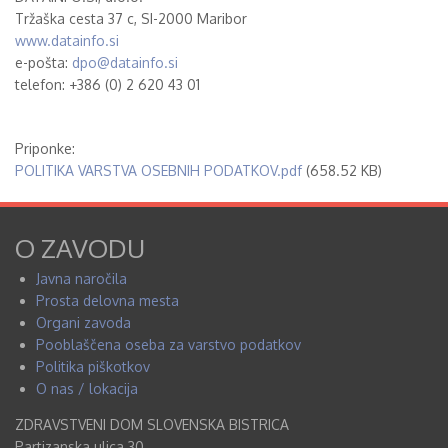
Tržaška cesta 37 c, SI-2000 Maribor
www.datainfo.si
e-pošta:
dpo@datainfo.si
telefon: +386 (0) 2 620 43 01
Priponke:
POLITIKA VARSTVA OSEBNIH PODATKOV.pdf
(658.52 KB)
O ZAVODU
Javna naročila
Prosta delovna mesta
Organi zavoda
Pooblaščena oseba za varstvo podatkov
Politika piškotkov
O nas / lokacija
ZDRAVSTVENI DOM SLOVENSKA BISTRICA
Partizanska ulica 30