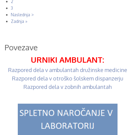
page
Stran
2
Stran
3
Naslednja
Naslednja >
stran
Last
Zadnja »
page
Povezave
URNIKI AMBULANT:
Razpored dela v ambulantah družinske medicine
Razpored dela v otroško šolskem dispanzerju
Razpored dela v zobnih ambulantah