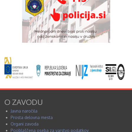
O ZAVODU
Javna naročila
Prosta delovna mesta
Organi zavoda
Pooblaščena oseba za varstvo podatkov