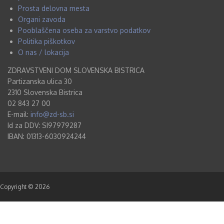
Prosta delovna mesta
Organi zavoda
Pooblaščena oseba za varstvo podatkov
Politika piškotkov
O nas / lokacija
ZDRAVSTVENI DOM SLOVENSKA BISTRICA
Partizanska ulica 30
2310 Slovenska Bistrica
02 843 27 00
E-mail:
info@zd-sb.si
Id za DDV: SI97979287
IBAN: 01313-6030924244
Copyright © 2026